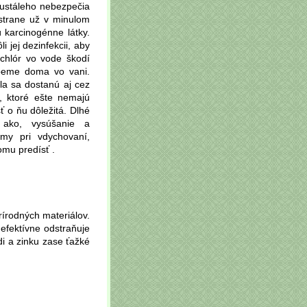
neustáleho nebezpečia
strane už v minulom
ú karcinogénne látky.
i jej dezinfekcii, aby
 chlór vo vode škodí
úpeme doma vo vani.
ela sa dostanú aj cez
i, ktoré ešte nemajú
ť o ňu dôležitá. Dlhé
 ako, vysúšanie a
tmy pri vdychovaní,
omu predísť .
írodných materiálov.
efektívne odstraňuje
i a zinku zase ťažké