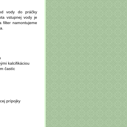
vod vody do práčky
ta vstupnej vody je
a filter namontujeme
a.
h
mi kalcifikáciou
m častíc
cej prípojky