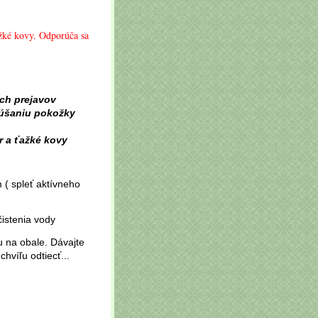
ažké kovy. Odporúča sa
ých prejavov
súšaniu pokožky
r a ťažké kovy
( spleť aktívneho
čistenia vody
 na obale. Dávajte
hvíľu odtiecť...