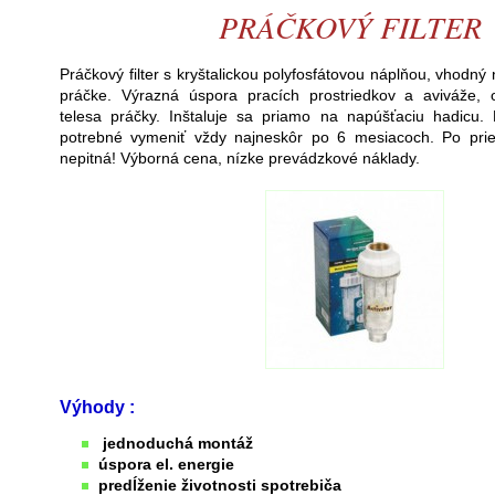
PRÁČKOVÝ FILTER
Práčkový filter s kryštalickou polyfosfátovou náplňou, vhodn
práčke. Výrazná úspora pracích prostriedkov a aviváže,
telesa práčky. Inštaluje sa priamo na napúšťaciu hadicu. 
potrebné vymeniť vždy najneskôr po 6 mesiacoch. Po priet
nepitná! Výborná cena, nízke prevádzkové náklady.
Výhody :
jednoduchá montáž
úspora el. energie
predĺženie životnosti spotrebiča