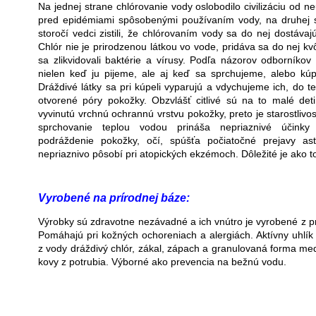
Na jednej strane chlórovanie vody oslobodilo civilizáciu od 
pred epidémiami spôsobenými používaním vody, na druhej 
storočí vedci zistili, že chlórovaním vody sa do nej dostávaj
Chlór nie je prirodzenou látkou vo vode, pridáva sa do nej kvôl
sa zlikvidovali baktérie a vírusy. Podľa názorov odborníkov
nielen keď ju pijeme, ale aj keď sa sprchujeme, alebo k
Dráždivé látky sa pri kúpeli vyparujú a vdychujeme ich, do t
otvorené póry pokožky. Obzvlášť citlivé sú na to malé det
vyvinutú vrchnú ochrannú vrstvu pokožky, preto je starostlivos
sprchovanie teplou vodou prináša nepriaznivé účinky
podráždenie pokožky, očí, spúšťa počiatočné prejavy as
nepriaznivo pôsobí pri atopických ekzémoch. Dôležité je ako t
Vyrobené na prírodnej báze:
Výrobky sú zdravotne nezávadné a ich vnútro je vyrobené z pr
Pomáhajú pri kožných ochoreniach a alergiách. Aktívny uhlík 
z vody dráždivý chlór, zákal, zápach a granulovaná forma med
kovy z potrubia. Výborné ako prevencia na bežnú vodu.