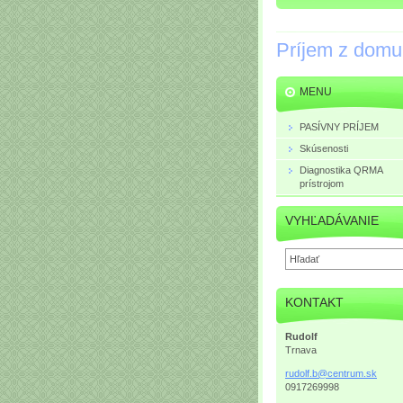
Príjem z domu
MENU
PASÍVNY PRÍJEM
Skúsenosti
Diagnostika QRMA
prístrojom
VYHĽADÁVANIE
KONTAKT
Rudolf
Trnava
rudolf.b
@centrum
.sk
0917269998