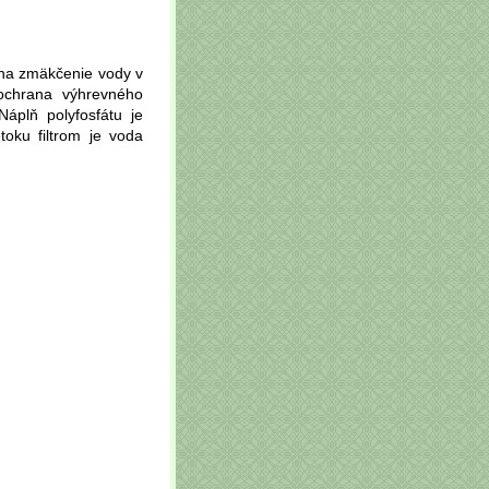
ý na zmäkčenie vody v
 ochrana výhrevného
Náplň polyfosfátu je
oku filtrom je voda