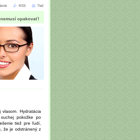
ránok
RSS
Tlač
už nemusí opakovať!
j vlasom. Hydratácia
i suchej pokožke po
šenie tiež pre ľudí,
, že je odstránený z