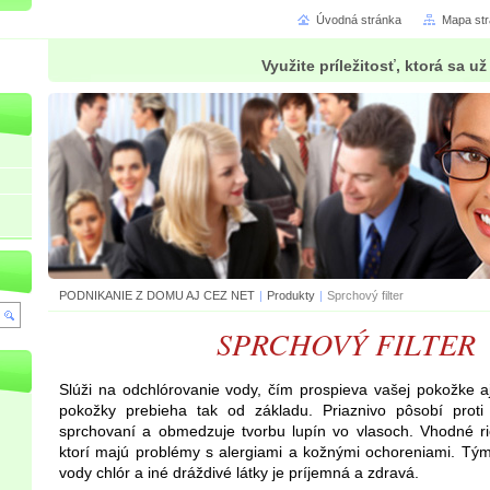
Úvodná stránka
Mapa st
Využite príležitosť, ktorá sa 
PODNIKANIE Z DOMU AJ CEZ NET
|
Produkty
|
Sprchový filter
SPRCHOVÝ FILTER
Slúži na odchlórovanie vody, čím prospieva vašej pokožke a
pokožky prebieha tak od základu. Priaznivo pôsobí prot
sprchovaní a obmedzuje tvorbu lupín vo vlasoch. Vhodné rie
ktorí majú problémy s alergiami a kožnými ochoreniami. Tým
vody chlór a iné dráždivé látky je príjemná a zdravá.