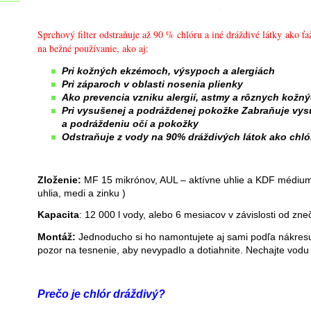
Sprchový filter odstraňuje až 90 % chlóru a iné dráždivé látky ako ť
na bežné používanie, ako aj:
Pri kožných ekzémoch, výsypoch a alergiách
Pri záparoch v oblasti nosenia plienky
Ako prevencia vzniku alergií, astmy a rôznych kožn
Pri vysušenej a podráždenej pokožke Zabraňuje vy
a podráždeniu očí a pokožky
Odstraňuje z vody na 90% dráždivých látok ako chló
Zloženie:
MF 15 mikrónov, AUL – aktívne uhlie a KDF médium 
uhlia, medi a zinku )
Kapacita
: 12 000 l vody, alebo 6 mesiacov v závislosti od zne
Montáž:
Jednoducho si ho namontujete aj sami podľa nákresu
pozor na tesnenie, aby nevypadlo a dotiahnite. Nechajte vodu c
Prečo je chlór dráždivý?