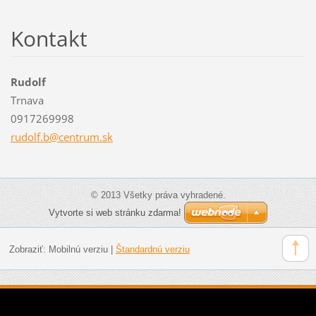
Kontakt
Rudolf
Trnava
0917269998
rudolf.b
@centrum
.sk
© 2013 Všetky práva vyhradené.
Vytvorte si web stránku zdarma!
Zobraziť:
Mobilnú verziu
|
Štandardnú verziu